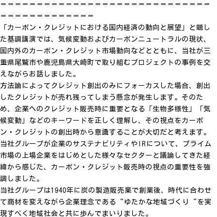
＝＝＝＝＝＝＝＝＝＝＝＝＝＝＝＝＝＝＝＝＝＝＝＝＝＝＝＝＝
＝＝＝＝＝＝＝＝＝＝＝＝＝
「カーボン・クレジットにおける国内経済の動向と展望」と題し
た基調講演では、気候変動およびカーボンニュートラルの現状、
国内外のカーボン・クレジット市場動向などとともに、当社が三
重県尾鷲市や鹿児島県大崎町で取り組むプロジェクトの事例を交
えながらお話しました。
方法論によってクレジット創出のみにフォーカスした場合、創出
したクレジットが売れ残ってしまう懸念が発生します。そのた
め、企業へのクレジット販売時に重要となる「生物多様性」「気
候変動」などのキーワードを正しく理解し、その視点をカーボ
ン・クレジットの創出時から意識することが大切だと考えます。
当社グループが企業のサステナビリティやIRについて、プライム
市場の上場企業をはじめとした様々なセクターと議論してきた経
緯から感じた、カーボン・クレジット販売時の視点の重要性を強
調しました。
当社グループは1940年に炭の製造販売業で創業後、時代に合わせ
て商材を変えながら企業理念である“ゆたかな地域づくり“を実
現すべく地域社会と共に歩んでまいりました。