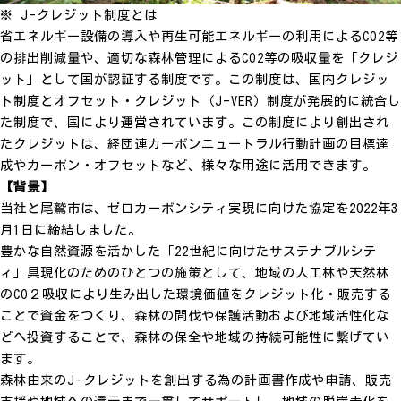
※ J-クレジット制度とは
省エネルギー設備の導入や再生可能エネルギーの利用によるCO2等
の排出削減量や、適切な森林管理によるCO2等の吸収量を「クレジ
ット」として国が認証する制度です。この制度は、国内クレジッ
ト制度とオフセット・クレジット（J-VER）制度が発展的に統合し
た制度で、国により運営されています。この制度により創出され
たクレジットは、経団連カーボンニュートラル行動計画の目標達
成やカーボン・オフセットなど、様々な用途に活用できます。
【背景】
当社と尾鷲市は、ゼロカーボンシティ実現に向けた協定を2022年3
月1日に締結しました。
豊かな自然資源を活かした「22世紀に向けたサステナブルシテ
ィ」具現化のためのひとつの施策として、地域の人工林や天然林
のCO２吸収により生み出した環境価値をクレジット化・販売する
ことで資金をつくり、森林の間伐や保護活動および地域活性化な
どへ投資することで、森林の保全や地域の持続可能性に繋げてい
ます。
森林由来のJ-クレジットを創出する為の計画書作成や申請、販売