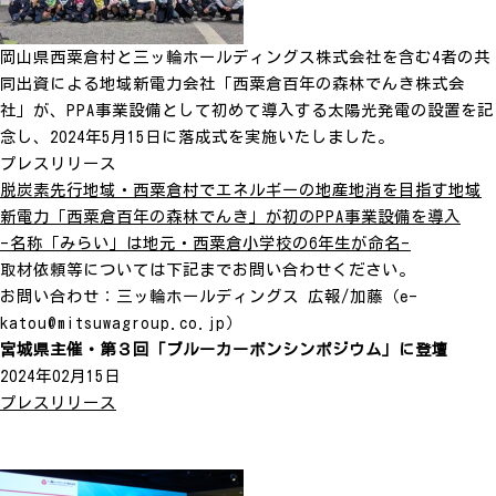
岡山県西粟倉村と三ッ輪ホールディングス株式会社を含む4者の共
同出資による地域新電力会社「西粟倉百年の森林でんき株式会
社」が、PPA事業設備として初めて導入する太陽光発電の設置を記
念し、2024年5月15日に落成式を実施いたしました。
プレスリリース
脱炭素先行地域・西粟倉村でエネルギーの地産地消を目指す地域
新電力「西粟倉百年の森林でんき」が初のPPA事業設備を導入
-名称「みらい」は地元・西粟倉小学校の6年生が命名-
取材依頼等については下記までお問い合わせください。
お問い合わせ：三ッ輪ホールディングス 広報/加藤（e-
katou@mitsuwagroup.co.jp）
宮城県主催・第３回「ブルーカーボンシンポジウム」に登壇
2024年02月15日
プレスリリース