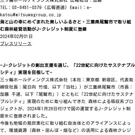
三ッ輪ホールディングス株式会社 広報担当：加藤
TEL：03-6451-0379 (広報直通) Email：e-
katou@mitsuwagroup.co.jp
海と山の幸にめぐまれた美しいふるさと・三重県尾鷲市で取り組
む森林経営活動がJ-クレジット制度に登録
2024年02月01日
プレスリリース
-J-クレジットの創出支援を通じ、「22世紀に向けたサステナブル
シティ」実現を目指して-
三ッ輪ホールディングス株式会社（本社：東京都 新宿区、代表取
締役社長：尾日向 竹信、以下「当社」）が三重県尾鷲市（市長：
加藤 千速、以下「尾鷲市」）とともに「22世紀に向けたサステナ
ブルシティ」実現のために取り組んできた 森林による吸収系プロ
ジェクトが、2024年1月26日付けで国の運営するJ-クレジット制
度※に登録されました。
今後も地域の脱炭素化に取り組む自治体とのアライアンスによっ
て、環境資源（森林・田んぼ・畑など）の活用による森林クレジ