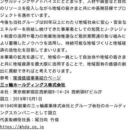
ンサルティングやアドバイスにとどまらず、人材や資金など自社
のリソースを投入しながら地域の皆さまと共に中長期目線でプロ
ジェクトを進めています。
今後も当社グループは80年以上にわたり地域社会に安心・安全な
エネルギーを供給し続けてきた事業者としての知見とJ-クレジッ
ト制度の活用や電力の地産地消推進など脱炭素関連の取り組みに
より蓄積したノウハウを活用し、持続可能な地域づくりと地域経
済の活性化を目指してまいります。
本事業の拡充を通じて、地域の一員として自治体や地域の皆さま
と共に地域資源を最大限に活用することで、地域固有の価値の創
出に貢献できればと考えております。
参考：
環境価値事業紹介ページ
三ッ輪ホールディングス株式会社
本社：東京都新宿区西新宿8-14-24 西新宿KFビル2F
設立：2019年10月1日
※1940年創業の三ッ輪産業株式会社とグループ会社のホールディ
ングスカンパニーとして設立
代表取締役社長：尾日向 竹信
https://mhdg.co.jp