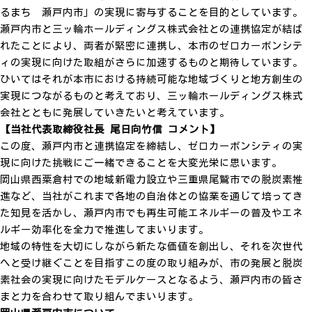
るまち 瀬戸内市」の実現に寄与することを目的としています。
瀬戸内市と三ッ輪ホールディングス株式会社との連携協定が結ば
れたことにより、両者が緊密に連携し、本市のゼロカーボンシテ
ィの実現に向けた取組がさらに加速するものと期待しています。
ひいてはそれが本市における持続可能な地域づくりと地方創生の
実現につながるものと考えており、三ッ輪ホールディングス株式
会社とともに発展していきたいと考えています。
【当社代表取締役社長 尾日向竹信 コメント】
この度、瀬戸内市と連携協定を締結し、ゼロカーボンシティの実
現に向けた挑戦にご一緒できることを大変光栄に思います。
岡山県西粟倉村での地域新電力設立や三重県尾鷲市での脱炭素推
進など、当社がこれまで各地の自治体との協業を通じて培ってき
た知見を活かし、瀬戸内市でも再生可能エネルギーの普及やエネ
ルギー効率化を全力で推進してまいります。
地域の特性を大切にしながら新たな価値を創出し、それを次世代
へと受け継ぐことを目指すこの度の取り組みが、市の発展と脱炭
素社会の実現に向けたモデルケースとなるよう、瀬戸内市の皆さ
まと力を合わせて取り組んでまいります。