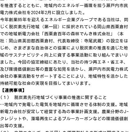
を推進するとともに、地域内のエネルギー循環を担う瀬戸内市民
電力株式会社を2024年2月に設立しました。
今年創業85年を迎えるエネルギー企業グループである当社は、同
じく脱炭素先行地域（第一回）に採択されている岡山県西粟倉村
での地域新電力会社「西粟倉百年の森林でんき株式会社」（本
社：岡山県英田郡西粟倉村、代表取締役：寺尾武蔵）の設立をは
じめ、さまざまな自治体との協業により脱炭素の推進を通じた地
域のサステナビリティ向上に資する事業活動に取り組んでまいり
ました。今回の協定締結にあたり、当社の持つ再エネ・省エネ、
及び環境価値創出等の豊富な知見を活かし、瀬戸内市民電力株式
会社の事業活動をサポートすることにより、地域特性を活かした
持続可能な社会の実現を目指してまいります。
【連携事項】
(１) 脱炭素先行地域づくり事業の推進に関すること
…地域内で発電した電気を地域内に循環させる体制の支援。地域
新電力会社が安定して経営する為の事業計画支援。農業分野のJ-
クレジットや、藻場再生によるブルーカーボンなどの環境価値創
出等の支援。