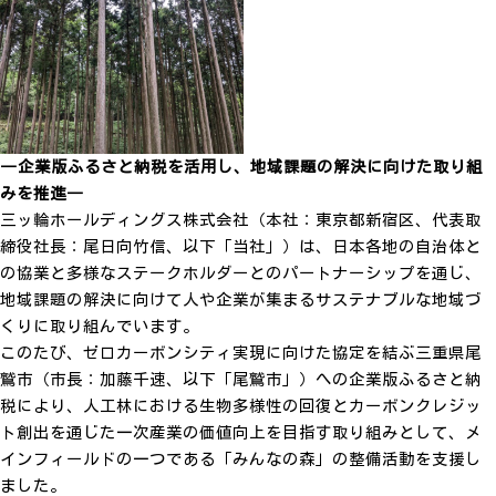
―企業版ふるさと納税を活用し、地域課題の解決に向けた取り組
みを推進―
三ッ輪ホールディングス株式会社（本社：東京都新宿区、代表取
締役社長：尾日向竹信、以下「当社」）は、日本各地の自治体と
の協業と多様なステークホルダーとのパートナーシップを通じ、
地域課題の解決に向けて人や企業が集まるサステナブルな地域づ
くりに取り組んでいます。
このたび、ゼロカーボンシティ実現に向けた協定を結ぶ三重県尾
鷲市（市長：加藤千速、以下「尾鷲市」）への企業版ふるさと納
税により、人工林における生物多様性の回復とカーボンクレジッ
ト創出を通じた一次産業の価値向上を目指す取り組みとして、メ
インフィールドの一つである「みんなの森」の整備活動を支援し
ました。