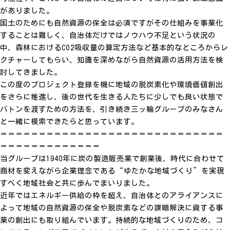
がありました。
国土のためにも自然資源の保全は必須ですがその仕組みを事業化
することは難しく、自治体だけではノウハウ不足という状況の
中、森林におけるCO2吸収量の算定方法など基本的なところからレ
クチャーしてもらい、知識を深めながら自然資源の活用方法を検
討してきました。
この度のプロジェクト登録を機に地域の脱炭素化や環境価値創出
をさらに推進し、後の世代を生きる人たちに少しでも良い状態で
バトンを渡すための方法を、引き続き三ッ輪グループのみなさん
と一緒に模索できたらと思っています。
＝＝＝＝＝＝＝＝＝＝＝＝＝＝＝＝＝＝＝＝＝＝＝＝＝＝＝＝＝
＝＝＝＝＝＝＝＝＝＝＝＝＝
当グループは1940年に炭の製造販売業で創業後、時代に合わせて
商材を変えながら企業理念である“ゆたかな地域づくり”を実現
すべく地域社会と共に歩んでまいりました。
近年ではエネルギー供給の枠を超え、自治体とのアライアンスに
よって地域の自然資源の保全や脱炭素などの課題解決に資する事
業の創出にも取り組んでいます。持続的な地域づくりのため、コ