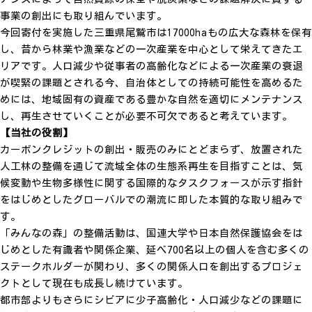
事業の創出にも取り組んでいます。
今回寄付を実施した三重県尾鷲市は17000haもの広大な森林を保有
し、昔から林業や漁業などの一次産業を中心として栄えてきたエ
リアです。人口減少や従事者の高齢化などによる一次産業の衰退
が喫緊の課題とされる今、自治体としての持続可能性を高めるた
めには、地域固有の資産である豊かな自然を適切にメンテナンス
し、再生させていくことが必要不可欠であると考えています。
【当社の役割】
カーボンクレジットの創出・販売のみに
とどまらず、
放置された
人工林の整備を通じて流域全体の生態系再生を目指すことは、気
候変動や生物多様性に関する国際的なタスクフォースが示す指針
をはじめとしたグローバルでの潮流に即した本質的な取り組みで
す。
「みんなの森」の整備活動は、国連大学や日本自然保護協会をは
じめとした有識者や関係企業、延べ700名以上の個人を含む多くの
ステークホルダーが関わり、多くの関係人口を創出するプロジェ
クトとして現在も成長し続けています。
都市部よりもさらにシビアに少子高齢化・人口減少などの課題に