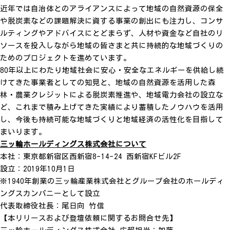
近年では自治体とのアライアンスによって地域の自然資源の保全
や脱炭素などの課題解決に資する事業の創出にも注力し、コンサ
ルティングやアドバイスにとどまらず、人材や資金など自社のリ
ソースを投入しながら地域の皆さまと共に持続的な地域づくりの
ためのプロジェクトを進めています。
80年以上にわたり地域社会に安心・安全なエネルギーを供給し続
けてきた事業者としての知見と、地域の自然資源を活用した森
林・農業クレジットによる脱炭素推進や、地域電力会社の設立な
ど、これまで積み上げてきた実績により蓄積したノウハウを活用
し、今後も持続可能な地域づくりと地域経済の活性化を目指して
まいります。
三ッ輪ホールディングス株式会社について
本社：東京都新宿区西新宿8-14-24 西新宿KFビル2F
設立：2019年10月1日
※1940年創業の三ッ輪産業株式会社とグループ会社のホールディ
ングスカンパニーとして設立
代表取締役社長：尾日向 竹信
【本リリースおよび登壇依頼に関するお問合せ先】