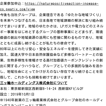
企業参加申込：
https://naturepositiveaction-inowase-
co.peatix.com/view
今後も当社グループは、企業理念である「ゆたかな地域づくり」
を未来へつなげるため、日本各地で地域課題の解決に取り組み続
けてまいります。地域のゆたかさは、LPガスや電力などのエネル
ギー事業をはじめとするグループの基幹事業にとどまらず、環境
価値の創出や地域資源の活用にも密接に関わるものであり、地域
とともに成長し続けることが私たちの使命です。
80年以上にわたり安心・安全なエネルギーを提供してきた実績に
加え、国連大学や日本自然保護協会など多様なパートナーとの協
業、生物多様性を増幅させる高付加価値カーボンクレジットの創
出に関するノウハウなど、グループとしての多面的な強みを活か
し、地域社会にとってかけがえのない存在であり続けることを目
指して、これからも挑戦を続けてまいります。
三ッ輪ホールディングス株式会社について
本社：東京都新宿区西新宿8-14-24 西新宿KFビル2F
設立：2019年10月1日
※1940年創業の三ッ輪産業株式会社とグループ会社のホールディ
ングスカンパニーとして設立