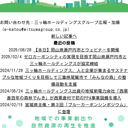
お問い合わせ先：三ッ輪ホールディングスグループ広報・加藤
（e-katou@mitsuwagroup.co.jp）
新しい記事へ
最近の投稿
2025/08/28
【本日】岡山県瀬戸内市とウェビナーを開催
2025/02/4
ゼロカーボンシティの実現を目指す岡山県瀬戸内市と
三ッ輪ホールディングスが協定締結
2024/11/28
三ッ輪ホールディングス、人と企業が集まるサステナ
ブルな地域づくりを目指して三重県尾鷲市で「みんなの森」の整
備活動を支援
2024/05/24
三ッ輪ホールディングス出資の地域新電力会社「西粟
倉百年の森林でんき」が西粟倉村で初のPPA事業設備を導入
2024/02/15
宮城県主催・第３回「ブルーカーボンシンポジウム」
に登壇
地域での事業創出や
自然資源の再生を推進