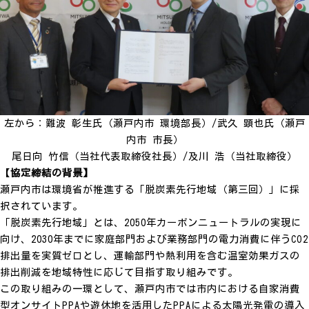
左から：難波 彰生氏（瀬戸内市 環境部長）/武久 顕也氏（瀬戸
内市 市長）
尾日向 竹信（当社代表取締役社長）/及川 浩（当社取締役）
【
協定締結の背景】
瀬戸内市は環境省が推進する「脱炭素先行地域（第三回）」に採
択されています。
「脱炭素先行地域」とは、2050年カーボンニュートラルの実現に
向け、2030年までに家庭部門および業務部門の電力消費に伴うCO2
排出量を実質ゼロとし、運輸部門や熱利用を含む温室効果ガスの
排出削減を地域特性に応じて目指す取り組みです。
この取り組みの一環として、瀬戸内市では市内における自家消費
型オンサイトPPAや遊休地を活用したPPAによる太陽光発電の導入