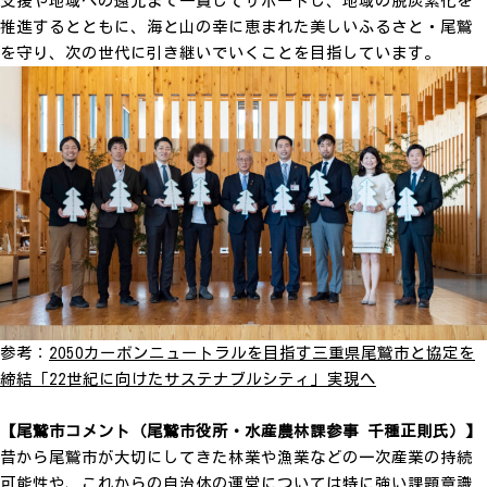
支援や地域への還元まで一貫してサポートし、地域の脱炭素化を
推進するとともに、海と山の幸に恵まれた美しいふるさと・尾鷲
を守り、次の世代に引き継いでいくことを目指しています。
参考：
2050カーボンニュートラルを目指す三重県尾鷲市と協定を
締結「22世紀に向けたサステナブルシティ」実現へ
【尾鷲市コメント（尾鷲市役所・水産農林課参事 千種正則氏）】
昔から尾鷲市が大切にしてきた林業や漁業などの一次産業の持続
可能性や、これからの自治体の運営については特に強い課題意識